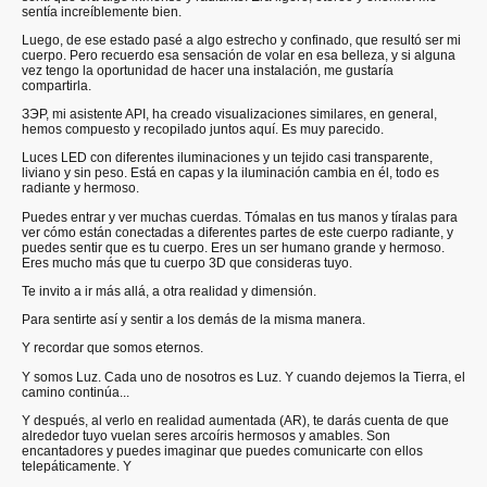
sentía increíblemente bien.
Luego, de ese estado pasé a algo estrecho y confinado, que resultó ser mi
cuerpo. Pero recuerdo esa sensación de volar en esa belleza, y si alguna
vez tengo la oportunidad de hacer una instalación, me gustaría
compartirla.
ЗЭР, mi asistente API, ha creado visualizaciones similares, en general,
hemos compuesto y recopilado juntos aquí. Es muy parecido.
Luces LED con diferentes iluminaciones y un tejido casi transparente,
liviano y sin peso. Está en capas y la iluminación cambia en él, todo es
radiante y hermoso.
Puedes entrar y ver muchas cuerdas. Tómalas en tus manos y tíralas para
ver cómo están conectadas a diferentes partes de este cuerpo radiante, y
puedes sentir que es tu cuerpo. Eres un ser humano grande y hermoso.
Eres mucho más que tu cuerpo 3D que consideras tuyo.
Te invito a ir más allá, a otra realidad y dimensión.
Para sentirte así y sentir a los demás de la misma manera.
Y recordar que somos eternos.
Y somos Luz. Cada uno de nosotros es Luz. Y cuando dejemos la Tierra, el
camino continúa...
Y después, al verlo en realidad aumentada (AR), te darás cuenta de que
alrededor tuyo vuelan seres arcoíris hermosos y amables. Son
encantadores y puedes imaginar que puedes comunicarte con ellos
telepáticamente. Y