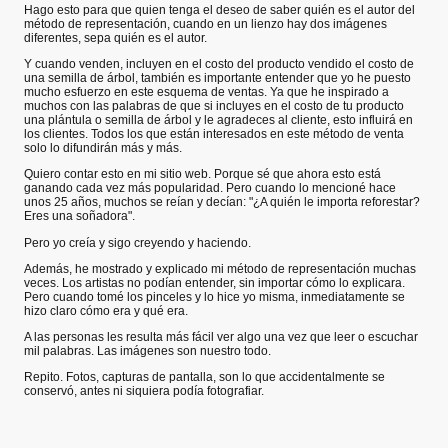
Hago esto para que quien tenga el deseo de saber quién es el autor del
método de representación, cuando en un lienzo hay dos imágenes
diferentes, sepa quién es el autor.
Y cuando venden, incluyen en el costo del producto vendido el costo de
una semilla de árbol, también es importante entender que yo he puesto
mucho esfuerzo en este esquema de ventas. Ya que he inspirado a
muchos con las palabras de que si incluyes en el costo de tu producto
una plántula o semilla de árbol y le agradeces al cliente, esto influirá en
los clientes. Todos los que están interesados en este método de venta
solo lo difundirán más y más.
Quiero contar esto en mi sitio web. Porque sé que ahora esto está
ganando cada vez más popularidad. Pero cuando lo mencioné hace
unos 25 años, muchos se reían y decían: "¿A quién le importa reforestar?
Eres una soñadora".
Pero yo creía y sigo creyendo y haciendo.
Además, he mostrado y explicado mi método de representación muchas
veces. Los artistas no podían entender, sin importar cómo lo explicara.
Pero cuando tomé los pinceles y lo hice yo misma, inmediatamente se
hizo claro cómo era y qué era.
A las personas les resulta más fácil ver algo una vez que leer o escuchar
mil palabras. Las imágenes son nuestro todo.
Repito. Fotos, capturas de pantalla, son lo que accidentalmente se
conservó, antes ni siquiera podía fotografiar.