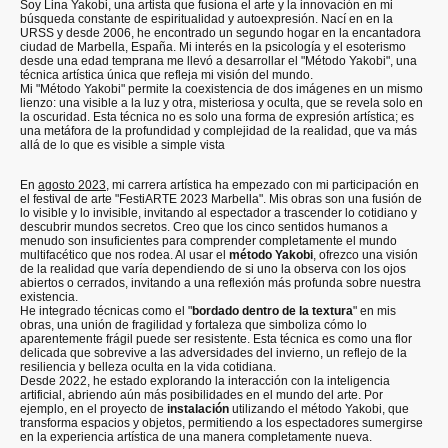
Soy Lina Yakobi, una artista que fusiona el arte y la innovación en mi
búsqueda constante de espiritualidad y autoexpresión. Nací en en la
URSS y desde 2006, he encontrado un segundo hogar en la encantadora
ciudad de Marbella, España. Mi interés en la psicología y el esoterismo
desde una edad temprana me llevó a desarrollar el "Método Yakobi", una
técnica artística única que refleja mi visión del mundo.
Mi "Método Yakobi" permite la coexistencia de dos imágenes en un mismo
lienzo: una visible a la luz y otra, misteriosa y oculta, que se revela solo en
la oscuridad. Esta técnica no es solo una forma de expresión artística; es
una metáfora de la profundidad y complejidad de la realidad, que va más
allá de lo que es visible a simple vista
En
agosto 2023
, mi carrera artística ha empezado con mi participación en
el festival de arte "FestiARTE 2023 Marbella". Mis obras son una fusión de
lo visible y lo invisible, invitando al espectador a trascender lo cotidiano y
descubrir mundos secretos. Creo que los cinco sentidos humanos a
menudo son insuficientes para comprender completamente el mundo
multifacético que nos rodea. Al usar el
método Yakobi
, ofrezco una visión
de la realidad que varía dependiendo de si uno la observa con los ojos
abiertos o cerrados, invitando a una reflexión más profunda sobre nuestra
existencia.
He integrado técnicas como el "
bordado dentro de la textura
" en mis
obras, una unión de fragilidad y fortaleza que simboliza cómo lo
aparentemente frágil puede ser resistente. Esta técnica es como una flor
delicada que sobrevive a las adversidades del invierno, un reflejo de la
resiliencia y belleza oculta en la vida cotidiana.
Desde 2022, he estado explorando la interacción con la inteligencia
artificial, abriendo aún más posibilidades en el mundo del arte. Por
ejemplo, en el proyecto de
instalación
utilizando el método Yakobi, que
transforma espacios y objetos, permitiendo a los espectadores sumergirse
en la experiencia artística de una manera completamente nueva.