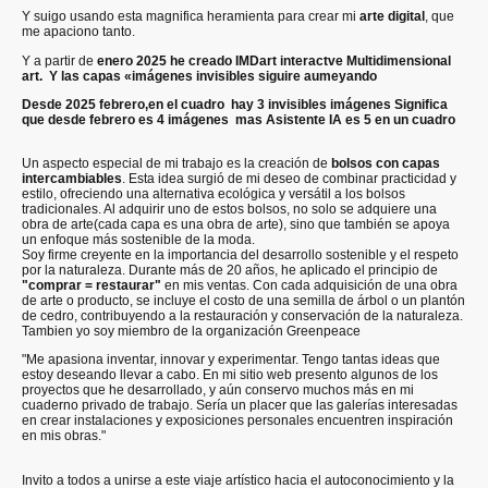
Y suigo usando esta magnifica heramienta para crear mi
arte digital
, que
me apaciono tanto.
Y a partir de
enero 2025 he creado IMDart interactve Multidimensional
art. Y las capas «imágenes invisibles siguire aumeyando
Desde 2025 febrero,en el cuadro hay 3 invisibles imágenes Significa
que desde febrero es 4 imágenes mas Asistente IA es 5 en un cuadro
Un aspecto especial de mi trabajo es la creación de
bolsos con capas
intercambiables
. Esta idea surgió de mi deseo de combinar practicidad y
estilo, ofreciendo una alternativa ecológica y versátil a los bolsos
tradicionales. Al adquirir uno de estos bolsos, no solo se adquiere una
obra de arte(cada capa es una obra de arte), sino que también se apoya
un enfoque más sostenible de la moda.
Soy firme creyente en la importancia del desarrollo sostenible y el respeto
por la naturaleza. Durante más de 20 años, he aplicado el principio de
"comprar = restaurar"
en mis ventas. Con cada adquisición de una obra
de arte o producto, se incluye el costo de una semilla de árbol o un plantón
de cedro, contribuyendo a la restauración y conservación de la naturaleza.
Tambien yo soy miembro de la organización Greenpeace
"Me apasiona inventar, innovar y experimentar. Tengo tantas ideas que
estoy deseando llevar a cabo. En mi sitio web presento algunos de los
proyectos que he desarrollado, y aún conservo muchos más en mi
cuaderno privado de trabajo. Sería un placer que las galerías interesadas
en crear instalaciones y exposiciones personales encuentren inspiración
en mis obras."
Invito a todos a unirse a este viaje artístico hacia el autoconocimiento y la