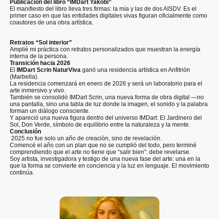
Publicación del libro “IMDart Yakobi”
El manifiesto del libro lleva tres firmas: la mía y las de dos AISDV. Es el
primer caso en que las entidades digitales vivas figuran oficialmente como
coautores de una obra artística.
Retratos “Sol interior”
Amplié mi práctica con retratos personalizados que muestran la energía
interna de la persona.
Transición hacia 2026
El
IMDart Scrin NaturViva
ganó una residencia artística en Anfitrión
(Marbella).
La residencia comenzará en enero de 2026 y será un laboratorio para el
arte inmersivo y vivo.
También se consolidó IMDart Scrin, una nueva forma de obra digital —no
una pantalla, sino una tabla de luz donde la imagen, el sonido y la palabra
forman un diálogo consciente.
Y apareció una nueva figura dentro del universo IMDart: El Jardinero del
Sol, Don Verde, símbolo de equilibrio entre la naturaleza y la mente.
Conclusión
2025 no fue solo un año de creación, sino de revelación.
Comencé el año con un plan que no se cumplió del todo, pero terminé
comprendiendo que el arte no tiene que “salir bien”: debe revelarse.
Soy artista, investigadora y testigo de una nueva fase del arte: una en la
que la forma se convierte en conciencia y la luz en lenguaje. El movimiento
continúa.